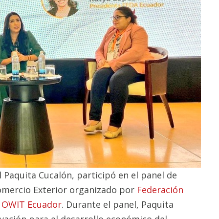
Paquita Cucalón, participó en el panel de
comercio Exterior organizado por
Federación
y
OWIT Ecuador
. Durante el panel, Paquita
vación para el desarrollo económico del